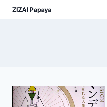
内
ZIZAI Papaya
容
を
ス
キ
ッ
プ