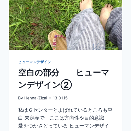
ヒューマンデザイン
空白の部分 ヒューマ
ンデザイン②
By
Henna-Zizai
13.01.15
私はＧセンターとよばれているところも空
白 未定義で ここは方向性や目的意識
愛をつかさどっている ヒューマンデザイ