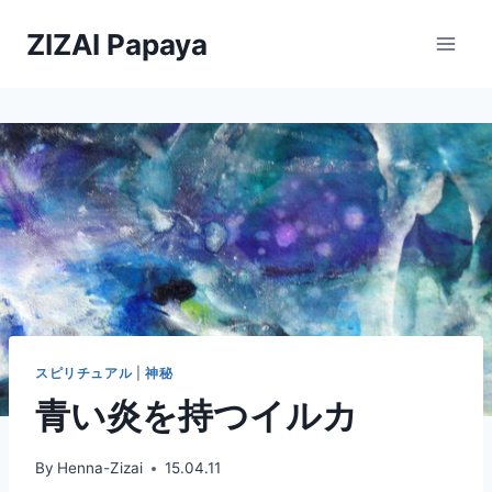
内
ZIZAI Papaya
容
を
ス
キ
ッ
プ
スピリチュアル
|
神秘
青い炎を持つイルカ
By
Henna-Zizai
15.04.11