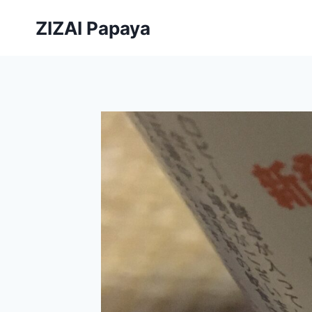
内
ZIZAI Papaya
容
を
ス
キ
ッ
プ