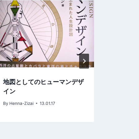
地図としてのヒューマンデザ
それぞ
イン
By
Henna-Z
By
Henna-Zizai
13.01.17