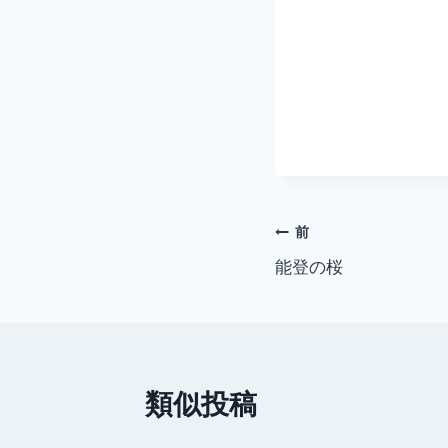
投
前
能登の桜
稿
ナ
ビ
類似投稿
ゲ