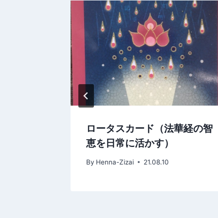
ー
シ
ョ
ン
強欲を超え
ロータスカード（法華経の智
恵を日常に活かす）
By
Henna-Zizai
21.08.10