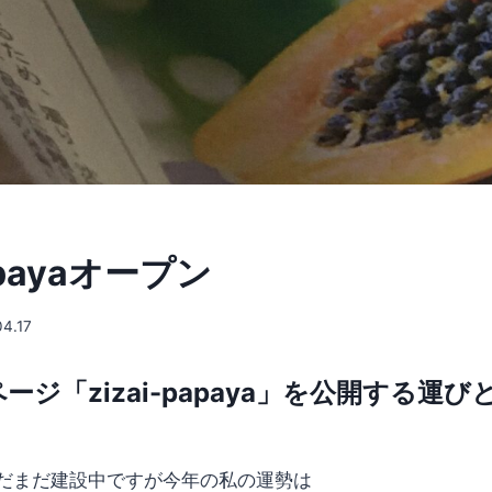
papayaオープン
04.17
ージ「zizai-papaya」を公開する運
だまだ建設中ですが今年の私の運勢は