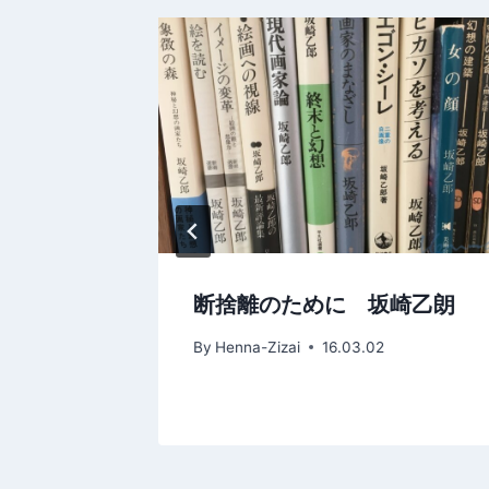
ー
シ
ョ
ン
山修司
断捨離のために 坂崎乙朗
By
Henna-Zizai
16.03.02