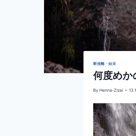
断捨離・始末
何度めか
By
Henna-Zizai
13.