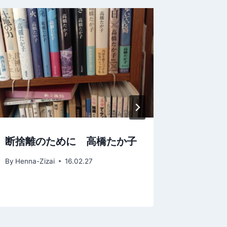
断捨離のために 高橋たか子
断捨離
By
Henna-Zizai
16.02.27
By
Henna-Z