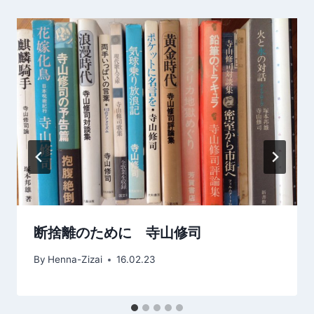
シ
ョ
ン
断捨離のために 寺山修司
By
Henna-Zizai
16.02.23