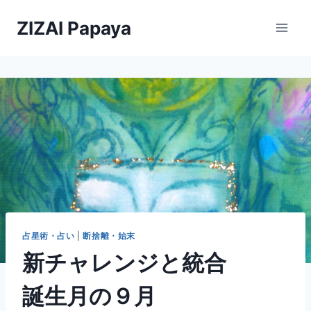
内
ZIZAI Papaya
容
を
ス
キ
ッ
プ
占星術・占い
|
断捨離・始末
新チャレンジと統合
誕生月の９月