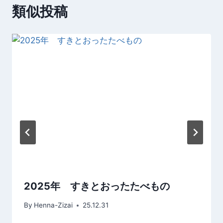
類似投稿
ゲ
ー
シ
ョ
ン
2025年 すきとおったたべもの
By
Henna-Zizai
25.12.31