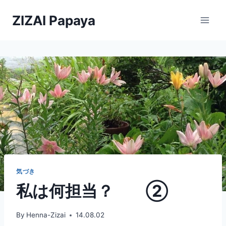
内
ZIZAI Papaya
容
を
ス
キ
ッ
プ
気づき
私は何担当？ ②
By
Henna-Zizai
14.08.02