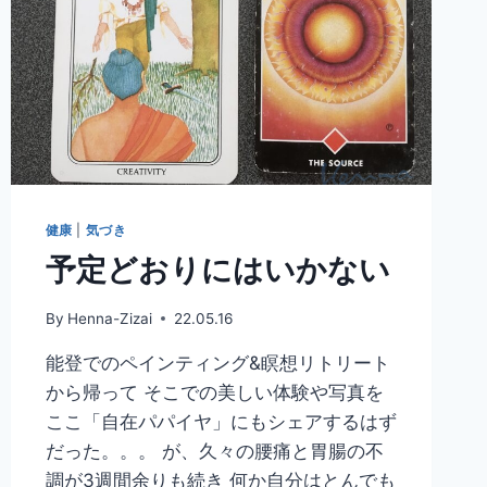
健康
|
気づき
予定どおりにはいかない
By
Henna-Zizai
22.05.16
能登でのペインティング&瞑想リトリート
から帰って そこでの美しい体験や写真を
ここ「自在パパイヤ」にもシェアするはず
だった。。。 が、久々の腰痛と胃腸の不
調が3週間余りも続き 何か自分はとんでも