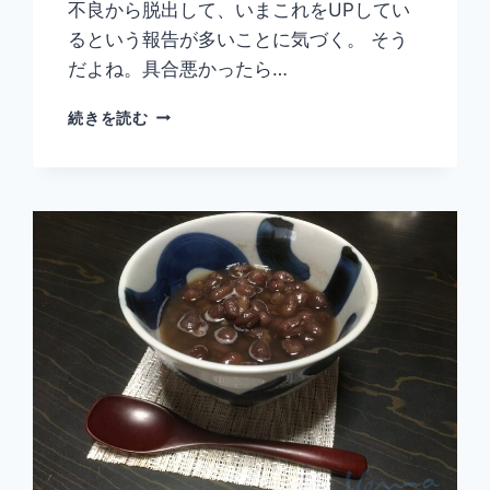
不良から脱出して、いまこれをUPしてい
るという報告が多いことに気づく。 そう
だよね。具合悪かったら…
ア
続きを読む
ル
ク
ト
ゥ
ー
ル
ス
星
人
の
栄
養
と
メ
タ
ト