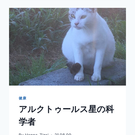
い
ま
健康
アルクトゥールス星の科
学者