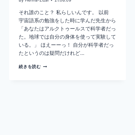
By
Henna-Zizai
21.08.09
それ誰のこと？ 私らしいんです。 以前
宇宙語系の勉強をした時に学んだ先生から
「あなたはアルクトゥールスで科学者だっ
た。地球では自分の身体を使って実験して
いる。」 ほえーーっ！ 自分が科学者だっ
たというのは疑問だけれど…
ア
続きを読む
ル
ク
ト
ゥ
ー
ル
ス
星
の
科
学