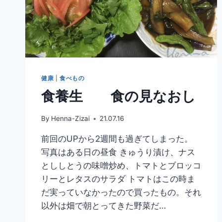
健康
|
食べもの
食養生 食の見なおし
By
Henna-Zizai
21.07.16
前回のUPから2週間も過ぎてしまった。
写真はある日の昼食 きゅうり漬け、ナス
とししとうの味噌炒め、トマトとブロッコ
リーとレタスのサラダ トマトはこの時ま
だ実っていなかったので買ったもの。それ
以外は畑で朝とってきた野菜だ…