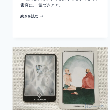
素直に。 気づきとと…
2023
続きを読む
年
毒
と
無
垢