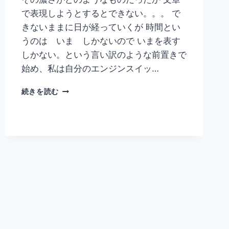
で表現しようとするとできない。。。 で
きないままに日が経っていくが 時間とい
うのは いま しかないので いまを表す
しかない。という言い訳のような前置きで
始め、私は自分のエンジンスイッ…
濃
続きを読む
い
7
月
が
過
ぎ
て