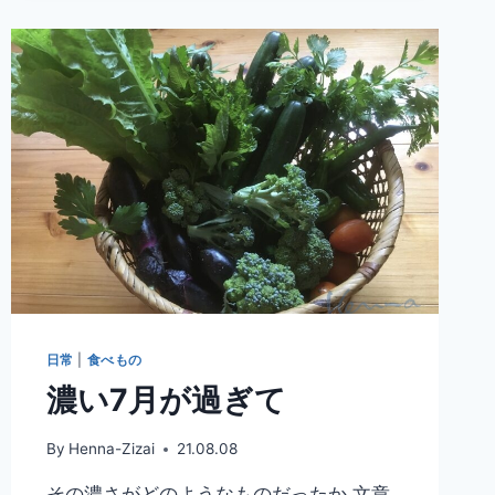
日常
|
食べもの
濃い7月が過ぎて
By
Henna-Zizai
21.08.08
その濃さがどのようなものだったか 文章