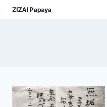
内
ZIZAI Papaya
容
を
ス
キ
ッ
プ