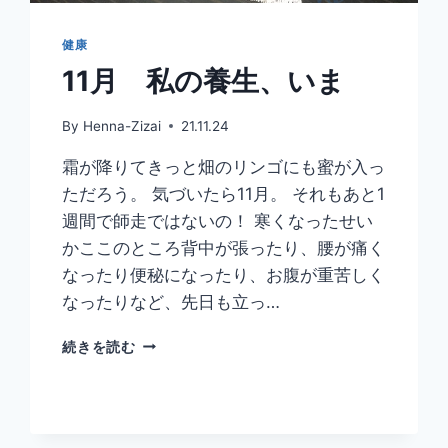
ロ
ン
健康
11月 私の養生、いま
By
Henna-Zizai
21.11.24
霜が降りてきっと畑のリンゴにも蜜が入っ
ただろう。 気づいたら11月。 それもあと1
週間で師走ではないの！ 寒くなったせい
かここのところ背中が張ったり、腰が痛く
なったり便秘になったり、お腹が重苦しく
なったりなど、先日も立っ…
11
続きを読む
月
私
の
養
生、