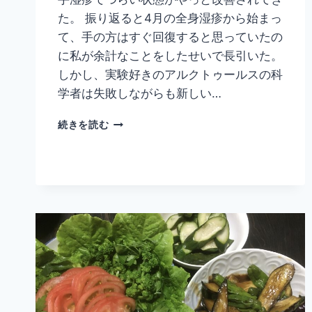
た。 振り返ると4月の全身湿疹から始まっ
て、手の方はすぐ回復すると思っていたの
に私が余計なことをしたせいで長引いた。
しかし、実験好きのアルクトゥールスの科
学者は失敗しながらも新しい…
マ
続きを読む
コ
モ
の
お
か
げ？