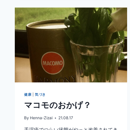
レ
ン
ジ
の
金
メ
ダ
ル
健康
|
気づき
マコモのおかげ？
By
Henna-Zizai
21.08.17
手湿疹でつらい状態がやっと改善されてき