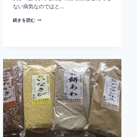
ない病気なのではと…
予
続きを読む
定
ど
お
り
に
は
い
か
な
い