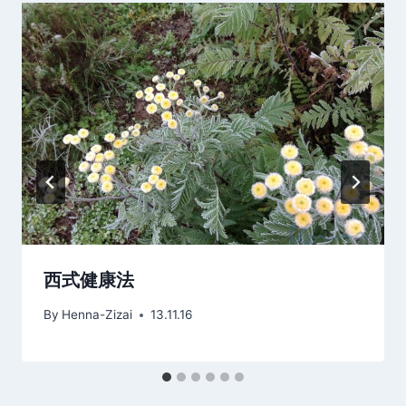
シ
ョ
ン
西式健康法
By
Henna-Zizai
13.11.16