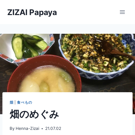
内
ZIZAI Papaya
容
を
ス
キ
ッ
プ
畑
|
食べもの
畑のめぐみ
By
Henna-Zizai
21.07.02