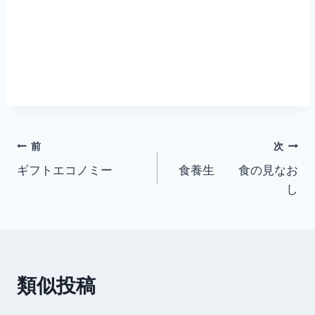
投
前
次
ギフトエコノミー
食養生 食の見なお
稿
し
ナ
ビ
ゲ
類似投稿
ー