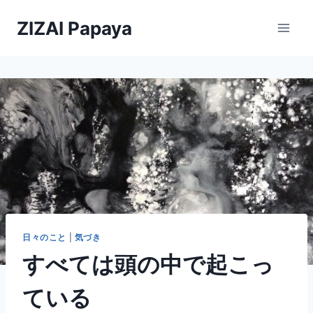
内
ZIZAI Papaya
容
を
ス
キ
ッ
プ
日々のこと
|
気づき
すべては頭の中で起こっ
ている