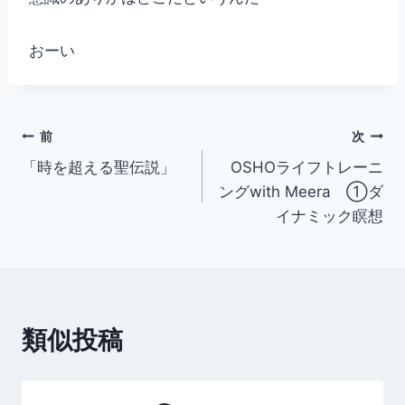
おーい
投
前
次
「時を超える聖伝説」
OSHOライフトレーニ
稿
ングwith Meera ①ダ
ナ
イナミック瞑想
ビ
ゲ
ー
類似投稿
シ